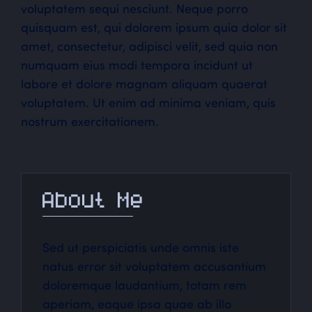
voluptatem sequi nesciunt. Neque porro
quisquam est, qui dolorem ipsum quia dolor sit
amet, consectetur, adipisci velit, sed quia non
numquam eius modi tempora incidunt ut
labore et dolore magnam aliquam quaerat
voluptatem. Ut enim ad minima veniam, quis
nostrum exercitationem.
About Me
Sed ut perspiciatis unde omnis iste
natus error sit voluptatem accusantium
doloremque laudantium, totam rem
aperiam, eaque ipsa quae ab illo