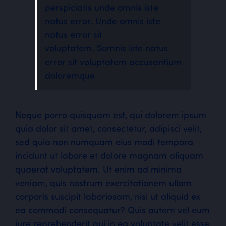
perspiciatis unde omnis iste
natus error. Unde omnis iste
natus error sit
voluptatem. Somnis iste natus
error sit voluptatem accusantium
doloremque
Neque porro quisquam est, qui dolorem ipsum
quia dolor sit amet, consectetur, adipisci velit,
sed quia non numquam eius modi tempora
incidunt ut labore et dolore magnam aliquam
quaerat voluptatem. Ut enim ad minima
veniam, quis nostrum exercitationem ullam
corporis suscipit laboriosam, nisi ut aliquid ex
ea commodi consequatur? Quis autem vel eum
iure reprehenderit qui in ea voluptate velit esse