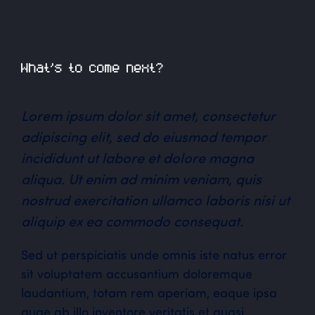
What’s to come next?
Lorem ipsum dolor sit amet, consectetur
adipiscing elit, sed do eiusmod tempor
incididunt ut labore et dolore magna
aliqua. Ut enim ad minim veniam, quis
nostrud exercitation ullamco laboris nisi ut
aliquip ex ea commodo consequat.
Sed ut perspiciatis unde omnis iste natus error
sit voluptatem accusantium doloremque
laudantium, totam rem aperiam, eaque ipsa
quae ab illo inventore veritatis et quasi