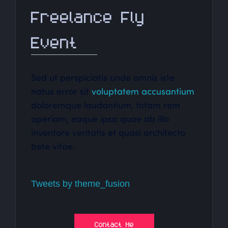
Freelance Fly
Event
Sed ut perspiciatis unde omnis iste
natus error sit
voluptatem accusantium
doloremque laudantium, totam rem
aperiam, eaque ipsa quae ab illo
inventore veritatis et quasi architecto
bete vitae.
Tweets by theme_fusion
Contact Me