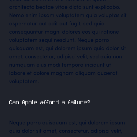
architecto beatae vitae dicta sunt explicabo.
Nemo enim ipsam voluptatem quia voluptas sit
aspernatur aut odit aut fugit, sed quia
consequuntur magni dolores eos qui ratione
voluptatem sequi nesciunt. Neque porro
quisquam est, qui dolorem ipsum quia dolor sit
amet, consectetur, adipisci velit, sed quia non
numquam eius modi tempora incidunt ut
labore et dolore magnam aliquam quaerat
voluptatem.
Can Apple afford a failure?
Neque porro quisquam est, qui dolorem ipsum
quia dolor sit amet, consectetur, adipisci velit,