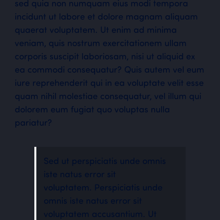
sed quia non numquam eius modi tempora
incidunt ut labore et dolore magnam aliquam
quaerat voluptatem. Ut enim ad minima
veniam, quis nostrum exercitationem ullam
corporis suscipit laboriosam, nisi ut aliquid ex
ea commodi consequatur? Quis autem vel eum
iure reprehenderit qui in ea voluptate velit esse
quam nihil molestiae consequatur, vel illum qui
dolorem eum fugiat quo voluptas nulla
pariatur?
Sed ut perspiciatis unde omnis
iste natus error sit
voluptatem. Perspiciatis unde
omnis iste natus error sit
voluptatem accusantium. Ut